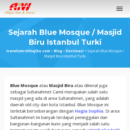
Loncat
ke
konten
Sejarah Blue Mosque / Masjid
Biru Istanbul Turki
travelumrohhajiku.com
>
Blog
>
Destinasi
>
Sejarah Blue Mosque /
Masjid Biru Istanbul Turki
Sejarah
Blue Mosque
atau
Masjid Biru
atau dikenal juga
Blue
sebagai Sultanahmet Camii merupakan salah satu
Mosque
masjid yang ada di area Sultanahmet, yang adalah
/
daerah old city dari kota Istanbul. Blue Mosque ini
Masjid
terletak berseberangan dengan
Hagia Sophia
. Di area
Biru
Sultanahmet ini banyak terdapat peninggalan dan
Istanbul
bangunan-bangunan kuno yang menjadi salah satu
Turki