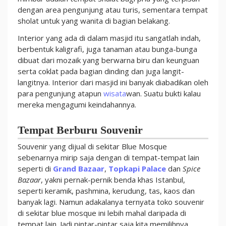
dengan area pengunjung atau turis, sementara tempat
sholat untuk yang wanita di bagian belakang.
Interior yang ada di dalam masjid itu sangatlah indah,
berbentuk kaligrafi, juga tanaman atau bunga-bunga
dibuat dari mozaik yang berwarna biru dan keunguan
serta coklat pada bagian dinding dan juga langit-
langitnya. Interior dari masjid ini banyak diabadikan oleh
para pengunjung atapun
wisata
wan. Suatu bukti kalau
mereka mengagumi keindahannya.
Tempat Berburu Souvenir
Souvenir yang dijual di sekitar Blue Mosque
sebenarnya mirip saja dengan di tempat-tempat lain
seperti di
Grand Bazaar
,
Topkapi Palace
dan
Spice
Bazaar
, yakni pernak-pernik benda khas Istanbul,
seperti keramik, pashmina, kerudung, tas, kaos dan
banyak lagi. Namun adakalanya ternyata toko souvenir
di sekitar blue mosque ini lebih mahal daripada di
tempat lain. Jadi pintar-pintar saja kita memilihnya.