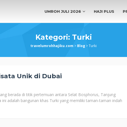
UMROH JULI 2026
HAJI PLUS
P
Kategori:
Turki
travelumrohhajiku.com
>
Blog
>
Turki
sata Unik di Dubai
ang berada di titik pertemuan antara Selat Bosphorus, Tanjung
 ini adalah bangunan khas Turki yang memiliki taman-taman indah