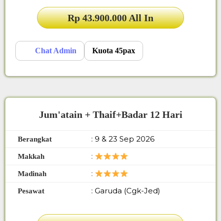
Rp 43.900.000 All In
Chat Admin
Kuota 45pax
Jum'atain + Thaif+Badar 12 Hari
: 9 & 23 Sep 2026
Berangkat
:
Makkah
:
Madinah
: Garuda (Cgk-Jed)
Pesawat