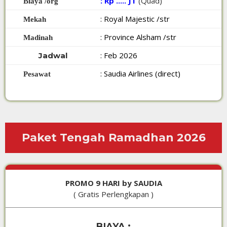
: Rp ..... JT
(Quad)
Biaya /org
: Royal Majestic /str
Mekah
: Province Alsham /str
Madinah
: Feb 2026
Jadwal
: Saudia Airlines (direct)
Pesawat
Paket Tengah Ramadhan 2026
PROMO 9 HARI by SAUDIA
( Gratis Perlengkapan )
BIAYA :