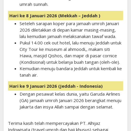
umrah sunnah.
Hari ke 8 Januari 2026 (Mekkah – Jeddah )
Seteleh sarapan koper para jamaah umroh Januari
2026 diletakkan di depan kamar masing-masing,
lalu kemudian jamaah melaksanakan tawaf wada.
Pukul 14.00 cek out hotel, lalu menuju Jeddah untuk
City Tour ke museum al ahmoodi,, makam siti
Hawa, masjid Qishos, dan mapir di pasar cornice
(Kondisional) untuk belanja buah tangan (oleh-ole).
Kemudian menuju bandara Jeddah untuk kembali ke
tanah air.
Hari ke 9 Januari 2026 (Jeddah - Indonesia)
Dengan pesawat kelas dunia, yaitu Garuda Airlines
(GA) jamaah umroh Januari 2026 berangkat menuju
Jakarta dan insya Allah sampai dengan selamat.
Terima kasih telah mempercayakan PT. Alhijaz
Indowisata (travel umroh dan haji khusus) sebagai