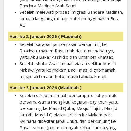
Bandara Madinah Arab Saudi.
Setelah melewati proses imigrasi Bandara Madinah,
jamaah langsung menuju hotel menggunakan Bus
AC.
Hari ke 2 Januari 2026 ( Madinah)
Setelah sarapan jamaah akan berkunjung ke
Raudhah, makam Rasulullah dan dua shabatnya,
yaitu Abu Bakar Asshidiq dan Umar bin Khattab.
Setelah sholat Asar jamaah ziarah sekitar Masjid
Nabawi yaitu ke makam Baqi, masjid ghomamah
masjid ali bin abi tholib, masjid abu bakar dll
Hari ke 3 Januari 2026 (Madinah )
Seteleh sarapan jamaah berkumpul di loby untuk
bersama-sama mengikuti kegiatan city tour, yaitu
berkunjung ke Masjid Quba, Masjid Tujuh, Masjid
Jum'ah, Masjid Qiblatain, ziarah ke Makam para
Syuhada disekitar Jabal Uhud, dan berkunjung ke
Pasar Kurma (pasar ditengah kebun kurma yang