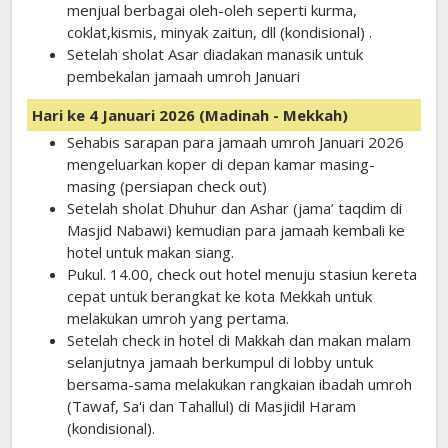
menjual berbagai oleh-oleh seperti kurma,
coklat,kismis, minyak zaitun, dll (kondisional) .
Setelah sholat Asar diadakan manasik untuk
pembekalan jamaah umroh Januari
Hari ke 4 Januari 2026 (Madinah - Mekkah)
Sehabis sarapan para jamaah umroh Januari 2026
mengeluarkan koper di depan kamar masing-
masing (persiapan check out)
Setelah sholat Dhuhur dan Ashar (jama’ taqdim di
Masjid Nabawi) kemudian para jamaah kembali ke
hotel untuk makan siang.
Pukul. 14.00, check out hotel menuju stasiun kereta
cepat untuk berangkat ke kota Mekkah untuk
melakukan umroh yang pertama.
Setelah check in hotel di Makkah dan makan malam
selanjutnya jamaah berkumpul di lobby untuk
bersama-sama melakukan rangkaian ibadah umroh
(Tawaf, Sa'i dan Tahallul) di Masjidil Haram
(kondisional).